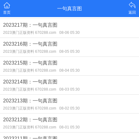
一句真言图
首页
返回
2023217期：一句真言图
2023澳门正版资料 670288.com
08-06 05:30
2023216期：一句真言图
2023澳门正版资料 670288.com
08-05 05:30
2023215期：一句真言图
2023澳门正版资料 670288.com
08-04 05:30
2023214期：一句真言图
2023澳门正版资料 670288.com
08-03 05:30
2023213期：一句真言图
2023澳门正版资料 670288.com
08-02 05:30
2023212期：一句真言图
2023澳门正版资料 670288.com
08-01 05:30
2023211期：一句真言图