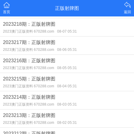
正版射牌图
首页
返回
2023218期：正版射牌图
2023澳门正版资料 670288.com
08-07 05:31
2023217期：正版射牌图
2023澳门正版资料 670288.com
08-06 05:31
2023216期：正版射牌图
2023澳门正版资料 670288.com
08-05 05:31
2023215期：正版射牌图
2023澳门正版资料 670288.com
08-04 05:31
2023214期：正版射牌图
2023澳门正版资料 670288.com
08-03 05:31
2023213期：正版射牌图
2023澳门正版资料 670288.com
08-02 05:31
2023212期：正版射牌图