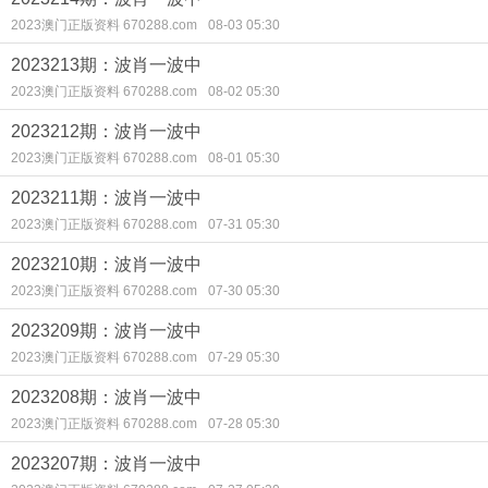
2023澳门正版资料 670288.com
08-03 05:30
2023213期：波肖一波中
2023澳门正版资料 670288.com
08-02 05:30
2023212期：波肖一波中
2023澳门正版资料 670288.com
08-01 05:30
2023211期：波肖一波中
2023澳门正版资料 670288.com
07-31 05:30
2023210期：波肖一波中
2023澳门正版资料 670288.com
07-30 05:30
2023209期：波肖一波中
2023澳门正版资料 670288.com
07-29 05:30
2023208期：波肖一波中
2023澳门正版资料 670288.com
07-28 05:30
2023207期：波肖一波中