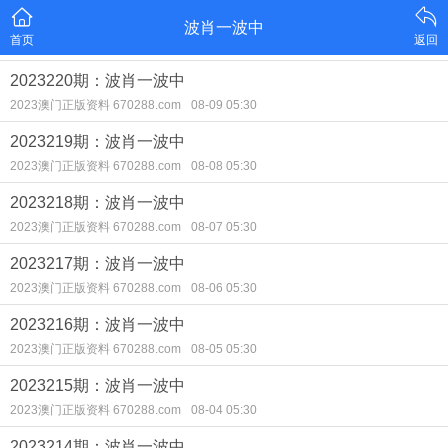
波肖一波中
首页
返回
2023220期：波肖一波中
2023澳门正版资料 670288.com
08-09 05:30
2023219期：波肖一波中
2023澳门正版资料 670288.com
08-08 05:30
2023218期：波肖一波中
2023澳门正版资料 670288.com
08-07 05:30
2023217期：波肖一波中
2023澳门正版资料 670288.com
08-06 05:30
2023216期：波肖一波中
2023澳门正版资料 670288.com
08-05 05:30
2023215期：波肖一波中
2023澳门正版资料 670288.com
08-04 05:30
2023214期：波肖一波中