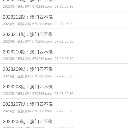
2023澳门正版资料 670288.com
08-02 05:30
2023212期：澳门四不像
2023澳门正版资料 670288.com
08-01 05:30
2023211期：澳门四不像
2023澳门正版资料 670288.com
07-31 05:30
2023210期：澳门四不像
2023澳门正版资料 670288.com
07-30 05:30
2023209期：澳门四不像
2023澳门正版资料 670288.com
07-29 05:30
2023208期：澳门四不像
2023澳门正版资料 670288.com
07-28 05:30
2023207期：澳门四不像
2023澳门正版资料 670288.com
07-27 05:30
2023206期：澳门四不像