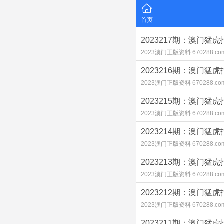
首页
2023217期：澳门猛虎
2023澳门正版资料 670288.co
2023216期：澳门猛虎
2023澳门正版资料 670288.co
2023215期：澳门猛虎
2023澳门正版资料 670288.co
2023214期：澳门猛虎
2023澳门正版资料 670288.co
2023213期：澳门猛虎
2023澳门正版资料 670288.co
2023212期：澳门猛虎
2023澳门正版资料 670288.co
2023211期：澳门猛虎