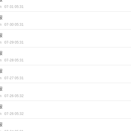
m
07-31 05:31
报
m
07-30 05:31
报
m
07-29 05:31
报
m
07-28 05:31
报
m
07-27 05:31
报
m
07-26 05:32
报
m
07-26 05:32
报