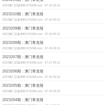
2023澳门正版资料 670288.com
07-31 05:31
2023210期：澳门青龙报
2023澳门正版资料 670288.com
07-30 05:31
2023209期：澳门青龙报
2023澳门正版资料 670288.com
07-29 05:31
2023208期：澳门青龙报
2023澳门正版资料 670288.com
07-28 05:31
2023207期：澳门青龙报
2023澳门正版资料 670288.com
07-27 05:31
2023206期：澳门青龙报
2023澳门正版资料 670288.com
07-26 05:32
2023205期：澳门青龙报
2023澳门正版资料 670288.com
07-26 05:32
2023204期：澳门青龙报