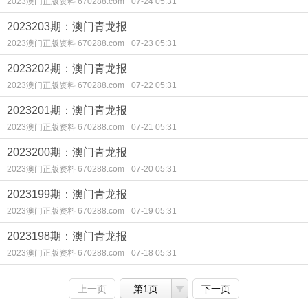
2023澳门正版资料 670288.com
07-24 05:31
2023203期：澳门青龙报
2023澳门正版资料 670288.com
07-23 05:31
2023202期：澳门青龙报
2023澳门正版资料 670288.com
07-22 05:31
2023201期：澳门青龙报
2023澳门正版资料 670288.com
07-21 05:31
2023200期：澳门青龙报
2023澳门正版资料 670288.com
07-20 05:31
2023199期：澳门青龙报
2023澳门正版资料 670288.com
07-19 05:31
2023198期：澳门青龙报
2023澳门正版资料 670288.com
07-18 05:31
上一页
第1页
下一页