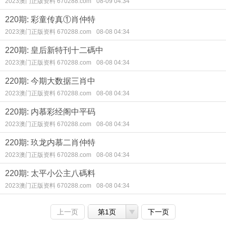
2023澳门正版资料 670288.com
08-09 04:34
220期: 彩童传真①肖仲特
2023澳门正版资料 670288.com
08-08 04:34
220期: 皇后新特刊十二碼中
2023澳门正版资料 670288.com
08-08 04:34
220期: 今期大数据三肖中
2023澳门正版资料 670288.com
08-08 04:34
220期: 内慕彩经阁中平码
2023澳门正版资料 670288.com
08-08 04:34
220期: 玖龙内慕二肖仲特
2023澳门正版资料 670288.com
08-08 04:34
220期: 太平小公主八碼料
2023澳门正版资料 670288.com
08-08 04:34
上一页
第1页
下一页