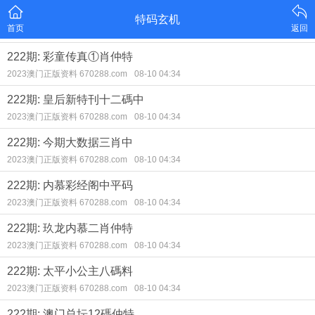
特码玄机
首页
返回
222期: 彩童传真①肖仲特
2023澳门正版资料 670288.com
08-10 04:34
222期: 皇后新特刊十二碼中
2023澳门正版资料 670288.com
08-10 04:34
222期: 今期大数据三肖中
2023澳门正版资料 670288.com
08-10 04:34
222期: 内慕彩经阁中平码
2023澳门正版资料 670288.com
08-10 04:34
222期: 玖龙内慕二肖仲特
2023澳门正版资料 670288.com
08-10 04:34
222期: 太平小公主八碼料
2023澳门正版资料 670288.com
08-10 04:34
222期: 澳门总坛12碼仲特