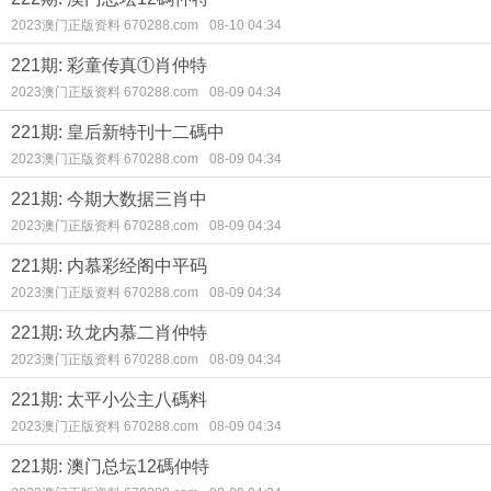
2023澳门正版资料 670288.com
08-10 04:34
221期: 彩童传真①肖仲特
2023澳门正版资料 670288.com
08-09 04:34
221期: 皇后新特刊十二碼中
2023澳门正版资料 670288.com
08-09 04:34
221期: 今期大数据三肖中
2023澳门正版资料 670288.com
08-09 04:34
221期: 内慕彩经阁中平码
2023澳门正版资料 670288.com
08-09 04:34
221期: 玖龙内慕二肖仲特
2023澳门正版资料 670288.com
08-09 04:34
221期: 太平小公主八碼料
2023澳门正版资料 670288.com
08-09 04:34
221期: 澳门总坛12碼仲特