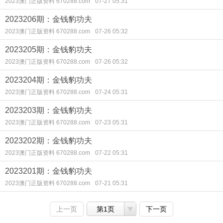
2023澳门正版资料 670288.com
07-27 05:31
2023206期：金钱豹功夫
2023澳门正版资料 670288.com
07-26 05:32
2023205期：金钱豹功夫
2023澳门正版资料 670288.com
07-26 05:32
2023204期：金钱豹功夫
2023澳门正版资料 670288.com
07-24 05:31
2023203期：金钱豹功夫
2023澳门正版资料 670288.com
07-23 05:31
2023202期：金钱豹功夫
2023澳门正版资料 670288.com
07-22 05:31
2023201期：金钱豹功夫
2023澳门正版资料 670288.com
07-21 05:31
上一页
第1页
下一页