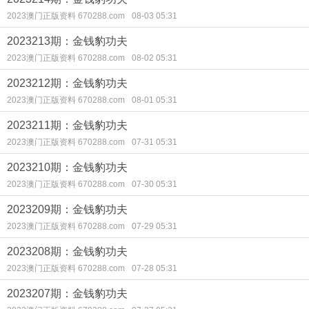
2023澳门正版资料 670288.com
08-03 05:31
2023213期：金钱豹功夫
2023澳门正版资料 670288.com
08-02 05:31
2023212期：金钱豹功夫
2023澳门正版资料 670288.com
08-01 05:31
2023211期：金钱豹功夫
2023澳门正版资料 670288.com
07-31 05:31
2023210期：金钱豹功夫
2023澳门正版资料 670288.com
07-30 05:31
2023209期：金钱豹功夫
2023澳门正版资料 670288.com
07-29 05:31
2023208期：金钱豹功夫
2023澳门正版资料 670288.com
07-28 05:31
2023207期：金钱豹功夫