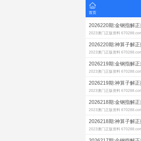
首页
2026220期:金钢指解
2023澳门正版资料 670288.co
2026220期:神算子解
2023澳门正版资料 670288.co
2026219期:金钢指解
2023澳门正版资料 670288.co
2026219期:神算子解
2023澳门正版资料 670288.co
2026218期:金钢指解
2023澳门正版资料 670288.co
2026218期:神算子解
2023澳门正版资料 670288.co
2026217期:金钢指解