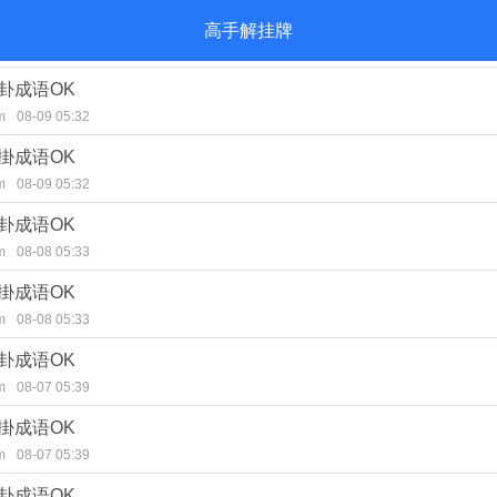
高手解挂牌
正卦成语OK
m
08-09 05:32
正掛成语OK
m
08-09 05:32
正卦成语OK
m
08-08 05:33
正掛成语OK
m
08-08 05:33
正卦成语OK
m
08-07 05:39
正掛成语OK
m
08-07 05:39
正卦成语OK