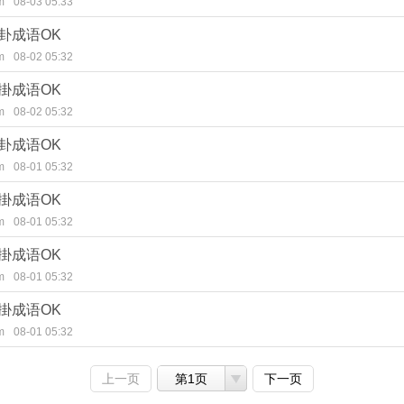
m
08-03 05:33
正卦成语OK
m
08-02 05:32
正掛成语OK
m
08-02 05:32
正卦成语OK
m
08-01 05:32
正掛成语OK
m
08-01 05:32
正掛成语OK
m
08-01 05:32
正掛成语OK
m
08-01 05:32
上一页
第1页
下一页