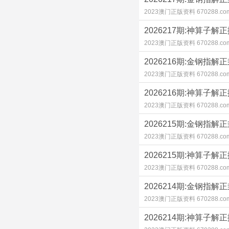
2023澳门正版资料 670288.co
2026217期:神算子解
2023澳门正版资料 670288.co
2026216期:金钢指解
2023澳门正版资料 670288.co
2026216期:神算子解
2023澳门正版资料 670288.co
2026215期:金钢指解
2023澳门正版资料 670288.co
2026215期:神算子解
2023澳门正版资料 670288.co
2026214期:金钢指解
2023澳门正版资料 670288.co
2026214期:神算子解