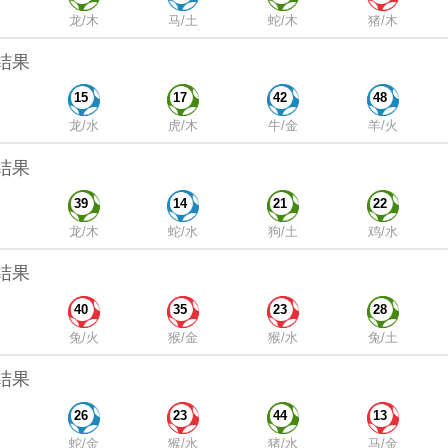
龙/木
马/土
蛇/木
猪/木
结果
15
17
42
48
龙/水
虎/木
牛/金
羊/火
结果
39
14
21
22
龙/木
蛇/水
狗/土
鸡/水
结果
40
35
23
28
兔/火
猴/金
猴/水
兔/土
结果
26
23
44
13
蛇/金
猴/水
猪/水
马/金