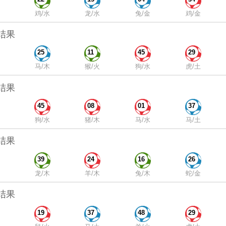
鸡/水
龙/水
兔/金
鸡/金
结果
25
11
45
29
马/木
猴/火
狗/水
虎/土
结果
45
08
01
37
狗/水
猪/木
马/水
马/土
结果
39
24
16
26
龙/木
羊/木
兔/木
蛇/金
结果
19
37
48
29