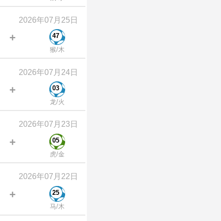
2026年07月25日
+
47
猴/木
2026年07月24日
+
03
龙/火
2026年07月23日
+
05
虎/金
2026年07月22日
+
25
马/木