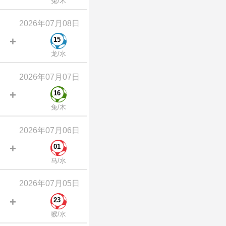
兔/木
2026年07月08日
+
15
龙/水
2026年07月07日
+
16
兔/木
2026年07月06日
+
01
马/水
2026年07月05日
+
23
猴/水