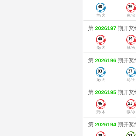
48
35
羊/火
猴/金
第
2026197
期开奖
40
19
兔/火
鼠/火
第
2026196
期开奖
03
37
龙/火
马/土
第
2026195
期开奖
46
23
鸡/木
猴/水
第
2026194
期开奖
30
21