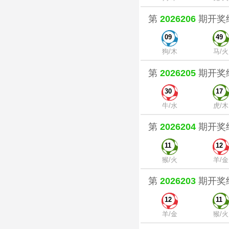
第
2026206
期开奖
09
49
狗/木
马/火
第
2026205
期开奖
30
17
牛/水
虎/木
第
2026204
期开奖
11
12
猴/火
羊/金
第
2026203
期开奖
12
11
羊/金
猴/火